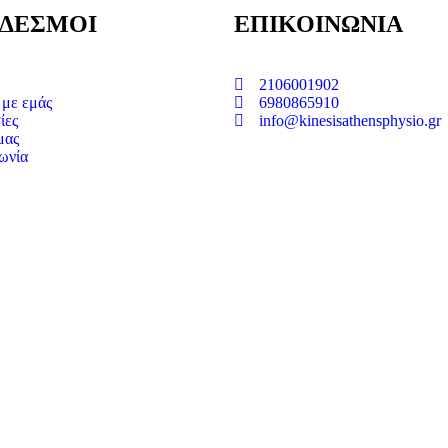
ΔΕΣΜΟΙ
ΕΠΙΚΟΙΝΩΝΙΑ
2106001902
 με εμάς
6980865910
ίες
info@kinesisathensphysio.gr
μας
ωνία