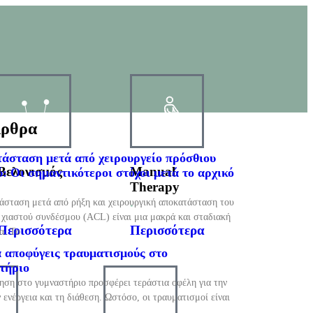
Άρθρα
άσταση μετά από χειρουργείο πρόσθιου
Βελονισμός
Manual
ύ: Οι σημαντικότεροι στόχοι μετά το αρχικό
.
Therapy
.
.
άσταση μετά από ρήξη και χειρουργική αποκατάσταση του
 χιαστού συνδέσμου (ACL) είναι μια μακρά και σταδιακή
Περισσότερα
Περισσότερα
α. Το
 αποφύγεις τραυματισμούς στο
τήριο
ηση στο γυμναστήριο προσφέρει τεράστια οφέλη για την
ν ενέργεια και τη διάθεση. Ωστόσο, οι τραυματισμοί είναι