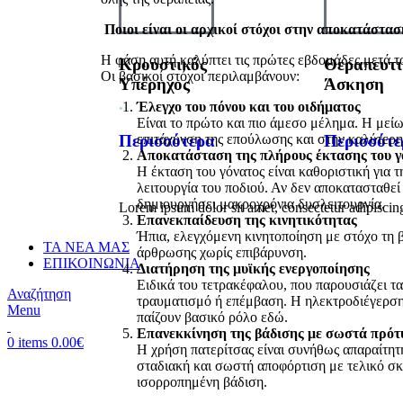
Ποιοι είναι οι αρχικοί στόχοι στην αποκατάστα
Η φάση αυτή καλύπτει τις πρώτες εβδομάδες μετά τ
Κρουστικός
Θεραπευτ
Οι βασικοί στόχοι περιλαμβάνουν:
Υπέρηχος
Άσκηση
.
.
Έλεγχο του πόνου και του οιδήματος
Είναι το πρώτο και πιο άμεσο μέλημα. Η μεί
Περισσότερα
Περισσότε
επιτάχυνση της επούλωσης και στην καλύτερη
Αποκατάσταση της πλήρους έκτασης του γό
Η έκταση του γόνατος είναι καθοριστική για 
λειτουργία του ποδιού. Αν δεν αποκατασταθεί
δημιουργήσει μακροχρόνια δυσλειτουργία.
Lorem ipsum dolor sit amet, consectetur adipiscing e
Επανεκπαίδευση της κινητικότητας
Ήπια, ελεγχόμενη κινητοποίηση με στόχο τη β
ΤΑ ΝΕΑ ΜΑΣ
άρθρωσης χωρίς επιβάρυνση.
ΕΠΙΚΟΙΝΩΝΙΑ
Διατήρηση της μυϊκής ενεργοποίησης
Ειδικά του τετρακέφαλου, που παρουσιάζει τα
Αναζήτηση
τραυματισμό ή επέμβαση. Η ηλεκτροδιέγερση 
Menu
παίζουν βασικό ρόλο εδώ.
Επανεκκίνηση της βάδισης με σωστά πρότ
0
items
0.00
€
Η χρήση πατερίτσας είναι συνήθως απαραίτητη
σταδιακή και σωστή αποφόρτιση με τελικό σκ
ισορροπημένη βάδιση.