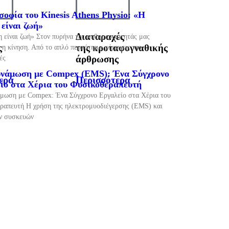
σοφία του Kinesis Athens Physio: «Η
 είναι ζωή»
Διαταραχές
 είναι ζωή» Στον πυρήνα της καθημερινότητάς μας
ς
της κροταφογναθικής
 η κίνηση. Από το απλό περπάτημα μέχρι τις πιο
άρθρωσης
ές
νάμωση με Compex (EMS): Ένα Σύγχρονο
ερα
Περισσότερα
ίο στα Χέρια του Φυσικοθεραπευτή
μωση με Compex: Ένα Σύγχρονο Εργαλείο στα Χέρια του
ραπευτή Η χρήση της ηλεκτρομυοδιέγερσης (EMS) και
ων συσκευών