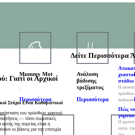
Δείτε Περισσότερα 
Αποκατ
Mummy Mot
.
Ανάλυση
χιαστο
: Γιατί οι Αρχικοί
.
.
βάδισης
στάδιο
.
τρεξίματος
Η αποκατ
πρόσθιου
Περισσότερα
Περισσότερα
διαδικασί
οί Στόχοι Είναι Καθοριστικοί
Πώς να
ατάσταση του πρόσθιου χιαστού
γυμνασ
απαιτήσεις — τόσο σωματικές
Η προπόν
 αυτής της πορείας είναι η
υγεία, τη
νουν οι βάσεις για την επιτυχία
ένα