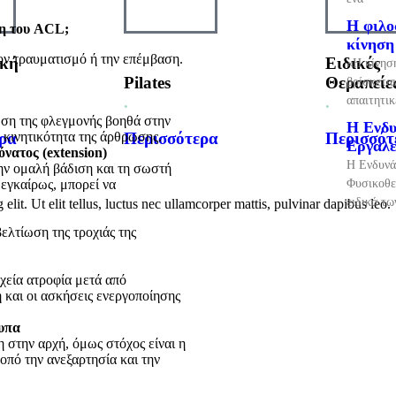
Η φιλο
ση του ACL;
κίνηση
ον τραυματισμό ή την επέμβαση.
ική
Ειδικές
«Η κίνηση
Pilates
Θεραπείε
βρίσκεται
.
.
απαιτητικ
ωση της φλεγμονής βοηθά στην
Η Ενδυ
ρα
Περισσότερα
Περισσότ
 κινητικότητα της άρθρωσης.
Εργαλε
νατος (extension)
Η Ενδυνά
την ομαλή βάδιση και τη σωστή
 εγκαίρως, μπορεί να
Φυσικοθε
ειδικά τ
lit. Ut elit tellus, luctus nec ullamcorper mattis, pulvinar dapibus leo.
ελτίωση της τροχιάς της
χεία ατροφία μετά από
και οι ασκήσεις ενεργοποίησης
υπα
 στην αρχή, όμως στόχος είναι η
οπό την ανεξαρτησία και την