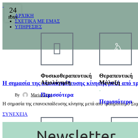
24
ΑΡΧΙΚΗ
ΙΟΎΛ
ΣΧΕΤΙΚΑ ΜΕ ΕΜΑΣ
ΥΠΗΡΕΣΙΕΣ
BLOG
Φυσικοθεραπευτική
Θεραπευτική
Αξιολόγηση
.
Μάλαξη
Η σημασία της επανεκπαίδευσης κίνησης μετά από τ
.
Περισσότερα
By
Maria Gkini
Περισσότερα
Η σημασία της επανεκπαίδευσης κίνησης μετά από τραυματισμό Συχν
ΣΥΝΕΧΕΙΑ
Newsletter