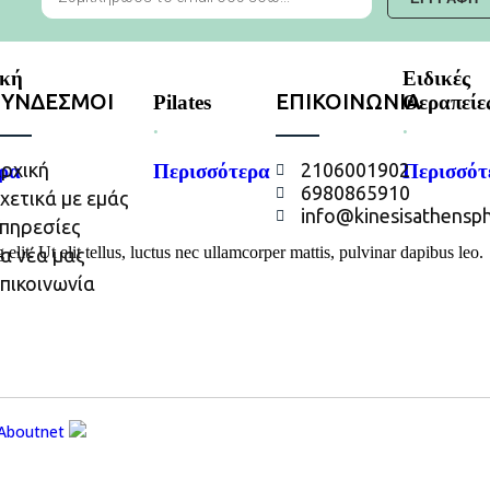
ική
Ειδικές
ΣΥΝΔΕΣΜΟΙ
ΕΠΙΚΟΙΝΩΝΙΑ
Pilates
Θεραπείε
.
.
ρχική
2106001902
ρα
Περισσότερα
Περισσότ
6980865910
χετικά με εμάς
info@kinesisathensph
πηρεσίες
lit. Ut elit tellus, luctus nec ullamcorper mattis, pulvinar dapibus leo.
α νέα μας
πικοινωνία
Aboutnet