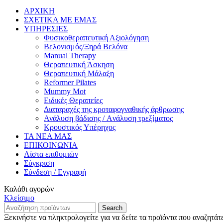
ΑΡΧΙΚΗ
ΣΧΕΤΙΚΑ ΜΕ ΕΜΑΣ
ΥΠΗΡΕΣΙΕΣ
Φυσικοθεραπευτική Αξιολόγηση
Βελονισμός/Ξηρά Βελόνα
Manual Therapy
Θεραπευτική Άσκηση
Θεραπευτική Μάλαξη
Reformer Pilates
Mummy Mot
Ειδικές Θεραπείες
Διαταραχές της κροταφογναθικής άρθρωσης
Ανάλυση βάδισης / Aνάλυση τρεξίματος
Κρουστικός Υπέρηχος
ΤΑ ΝΕΑ ΜΑΣ
ΕΠΙΚΟΙΝΩΝΙΑ
Λίστα επιθυμιών
Σύγκριση
Σύνδεση / Εγγραφή
Καλάθι αγορών
Κλείσιμο
Search
Ξεκινήστε να πληκτρολογείτε για να δείτε τα προϊόντα που αναζητάτ