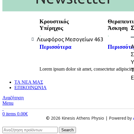
Κρουστικός
Θεραπευτ
Υπέρηχος
Άσκηση
.
.
Λεωφόρος Μεσογείων 463
Α
Περισσότερα
Περισσότε
Σ
Υ
Lorem ipsum dolor sit amet, consectetur adipiscing e
Τ
Ε
ΤΑ ΝΕΑ ΜΑΣ
ΕΠΙΚΟΙΝΩΝΙΑ
Αναζήτηση
Menu
0
items
0.00
€
© 2026 Kinesis Athens Physio | Powered by
Search